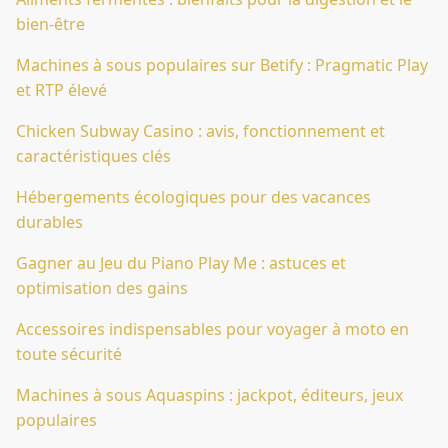
bien-être
Machines à sous populaires sur Betify : Pragmatic Play
et RTP élevé
Chicken Subway Casino : avis, fonctionnement et
caractéristiques clés
Hébergements écologiques pour des vacances
durables
Gagner au Jeu du Piano Play Me : astuces et
optimisation des gains
Accessoires indispensables pour voyager à moto en
toute sécurité
Machines à sous Aquaspins : jackpot, éditeurs, jeux
populaires