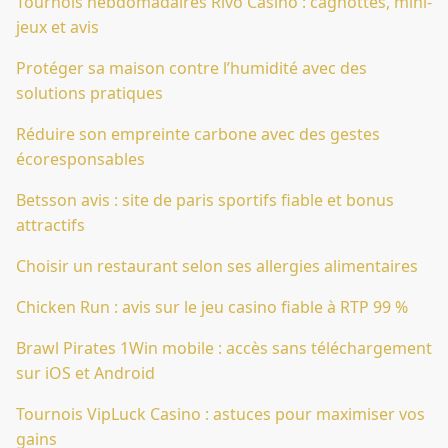
Tournois hebdomadaires Rivo Casino : cagnottes, mini-
jeux et avis
Protéger sa maison contre l’humidité avec des
solutions pratiques
Réduire son empreinte carbone avec des gestes
écoresponsables
Betsson avis : site de paris sportifs fiable et bonus
attractifs
Choisir un restaurant selon ses allergies alimentaires
Chicken Run : avis sur le jeu casino fiable à RTP 99 %
Brawl Pirates 1Win mobile : accès sans téléchargement
sur iOS et Android
Tournois VipLuck Casino : astuces pour maximiser vos
gains