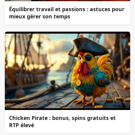
Équilibrer travail et passions : astuces pour
mieux gérer son temps
Chicken Pirate : bonus, spins gratuits et
RTP élevé