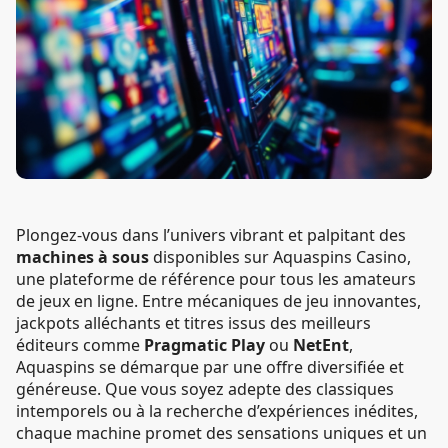
Plongez-vous dans l’univers vibrant et palpitant des
machines à sous
disponibles sur Aquaspins Casino,
une plateforme de référence pour tous les amateurs
de jeux en ligne. Entre mécaniques de jeu innovantes,
jackpots alléchants et titres issus des meilleurs
éditeurs comme
Pragmatic Play
ou
NetEnt
,
Aquaspins se démarque par une offre diversifiée et
généreuse. Que vous soyez adepte des classiques
intemporels ou à la recherche d’expériences inédites,
chaque machine promet des sensations uniques et un