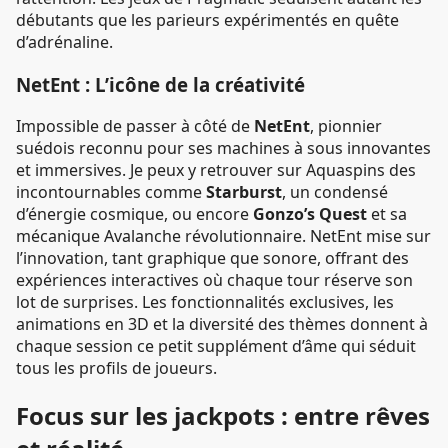
débutants que les parieurs expérimentés en quête
d’adrénaline.
NetEnt : L’icône de la créativité
Impossible de passer à côté de
NetEnt
, pionnier
suédois reconnu pour ses machines à sous innovantes
et immersives. Je peux y retrouver sur Aquaspins des
incontournables comme
Starburst
, un condensé
d’énergie cosmique, ou encore
Gonzo’s Quest
et sa
mécanique Avalanche révolutionnaire. NetEnt mise sur
l’innovation, tant graphique que sonore, offrant des
expériences interactives où chaque tour réserve son
lot de surprises. Les fonctionnalités exclusives, les
animations en 3D et la diversité des thèmes donnent à
chaque session ce petit supplément d’âme qui séduit
tous les profils de joueurs.
Focus sur les jackpots : entre rêves