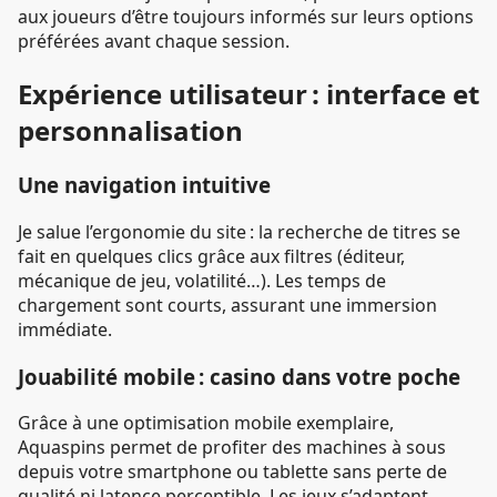
aux joueurs d’être toujours informés sur leurs options
préférées avant chaque session.
Expérience utilisateur : interface et
personnalisation
Une navigation intuitive
Je salue l’ergonomie du site : la recherche de titres se
fait en quelques clics grâce aux filtres (éditeur,
mécanique de jeu, volatilité…). Les temps de
chargement sont courts, assurant une immersion
immédiate.
Jouabilité mobile : casino dans votre poche
Grâce à une optimisation mobile exemplaire,
Aquaspins permet de profiter des machines à sous
depuis votre smartphone ou tablette sans perte de
qualité ni latence perceptible. Les jeux s’adaptent