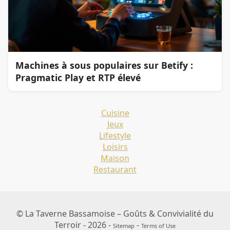
Machines à sous populaires sur Betify :
Pragmatic Play et RTP élevé
Cuisine
Jeux
Lifestyle
Loisirs
Maison
Restaurant
© La Taverne Bassamoise – Goûts & Convivialité du
Terroir - 2026 -
-
Sitemap
Terms of Use