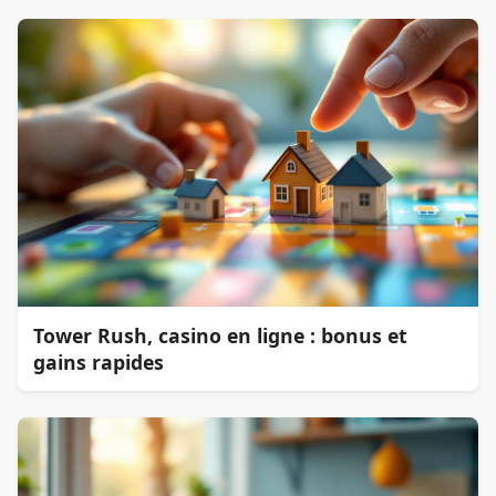
Tower Rush, casino en ligne : bonus et
gains rapides