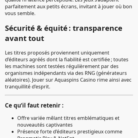
parfaitement aux petits écrans, invitant à jouer où bon
vous semble.
Sécurité & équité : transparence
avant tout
Les titres proposés proviennent uniquement
d’éditeurs agréés dont la fiabilité est certifiée ; toutes
les machines sont testées régulièrement par des
organismes indépendants via des RNG (générateurs
aléatoires). Jouer sur Aquaspins Casino rime ainsi avec
tranquillité d’esprit.
Ce qu’il faut retenir :
Offre variée mêlant titres emblématiques et
nouveautés captivantes
Présence forte d’éditeurs prestigieux comme