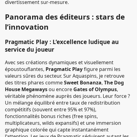
divertissement sur-mesure.
Panorama des éditeurs : stars de
l’innovation
Pragmatic Play : L’excellence ludique au
service du joueur
Avec ses créations dynamiques et visuellement
époustouflantes,
Pragmatic Play
figure parmi les
valeurs sûres du secteur. Sur Aquaspins, je retrouve
des titres phares comme
Sweet Bonanza
,
The Dog
House Megaways
ou encore
Gates of Olympus
,
véritable phénomène auprès des joueurs. Leur force ?
Un mélange équilibré entre taux de redistribution
compétitifs (souvent entre 95% et 97%),
fonctionnalités bonus riches (free spins,
multiplicateurs, wilds expansifs) et une immersion
graphique colorée qui capte instantanément
l’attention. Les jeux de Pragmatic séduisent autant les