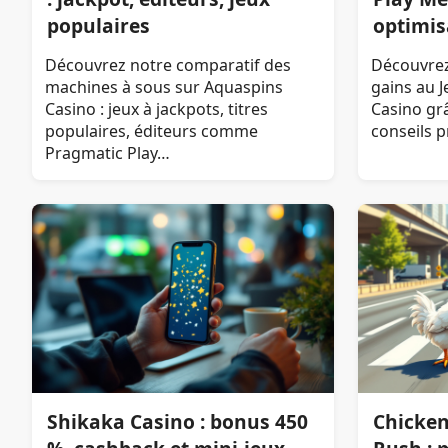
populaires
optimis
Découvrez notre comparatif des
Découvrez
machines à sous sur Aquaspins
gains au 
Casino : jeux à jackpots, titres
Casino grâ
populaires, éditeurs comme
conseils 
Pragmatic Play…
Shikaka Casino : bonus 450
Chicken