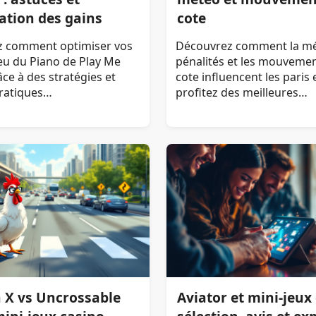
ation des gains
cote
 comment optimiser vos
Découvrez comment la mét
Jeu du Piano de Play Me
pénalités et les mouveme
ce à des stratégies et
cote influencent les paris 
pratiques…
profitez des meilleures…
 X vs Uncrossable
Aviator et mini-jeux 