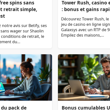
 free spins sans
Tower Rush, casino 
t retrait simple,
: bonus et gains rap
est
Découvrez Tower Rush, le
jeu de casino en ligne sig
notre avis sur Betify, ses
Galaxsys avec un RTP de 9
s sans wager sur Shaolin
Empilez des maisons,…
 conditions de retrait, le
nement du…
z du pack de
Bonus cumulables Un