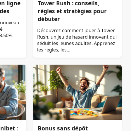
en ligne
Tower Rush : conseils,
ides
règles et stratégies pour
débuter
 nouveau
né
Découvrez comment jouer à Tower
8.50%.
Rush, un jeu de hasard innovant qui
séduit les jeunes adultes. Apprenez
les règles, les…
ibet :
Bonus sans dépôt