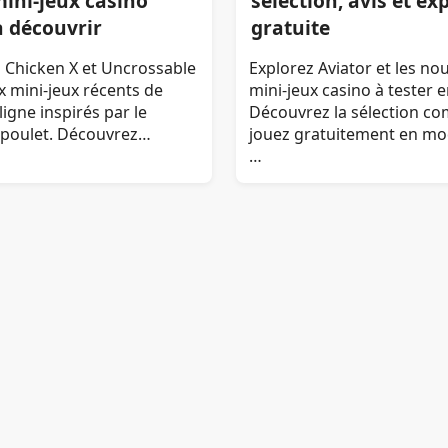
mini-jeux casino
sélection, avis et ex
à découvrir
gratuite
Chicken X et Uncrossable
Explorez Aviator et les no
x mini-jeux récents de
mini-jeux casino à tester 
ligne inspirés par le
Découvrez la sélection co
poulet. Découvrez…
jouez gratuitement en m
…