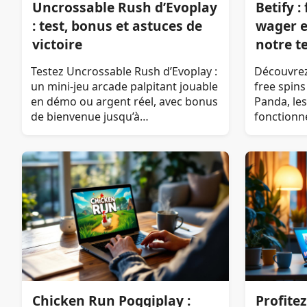
Uncrossable Rush d’Evoplay
Betify :
: test, bonus et astuces de
wager e
victoire
notre t
Testez Uncrossable Rush d’Evoplay :
Découvrez 
un mini-jeu arcade palpitant jouable
free spin
en démo ou argent réel, avec bonus
Panda, les
de bienvenue jusqu’à…
fonction
Chicken Run Poggiplay :
Profite