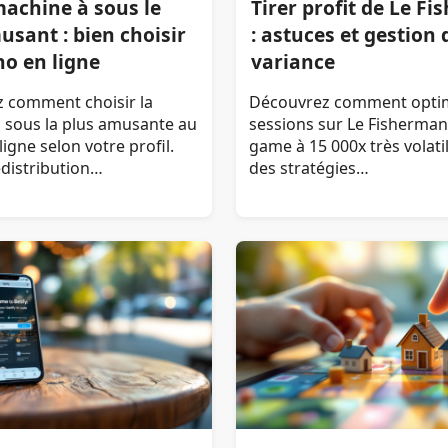
machine à sous le
Tirer profit de Le F
usant : bien choisir
: astuces et gestion 
no en ligne
variance
 comment choisir la
Découvrez comment optim
 sous la plus amusante au
sessions sur Le Fisherman,
ligne selon votre profil.
game à 15 000x très volatil
edistribution…
des stratégies…