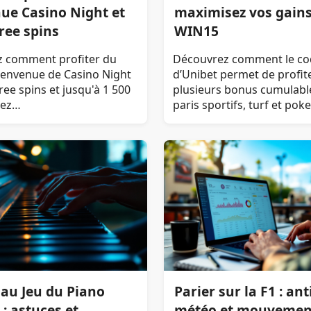
ue Casino Night et
maximisez vos gains
free spins
WIN15
 comment profiter du
Découvrez comment le c
ienvenue de Casino Night
d’Unibet permet de profit
ree spins et jusqu'à 1 500
plusieurs bonus cumulable
iez…
paris sportifs, turf et poke
au Jeu du Piano
Parier sur la F1 : ant
 : astuces et
météo et mouvemen