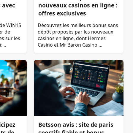
 avec
nouveaux casinos en ligne :
offres exclusives
ode WIN15
Découvrez les meilleurs bonus sans
er de
dépôt proposés par les nouveaux
s sur les
casinos en ligne, dont Hermes
r.…
Casino et Mr Baron Casino.…
icipez
Betsson avis : site de paris
ts de
sportifs fiable et bonus