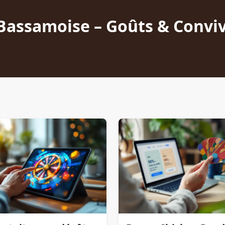
Bassamoise – Goûts & Convivi